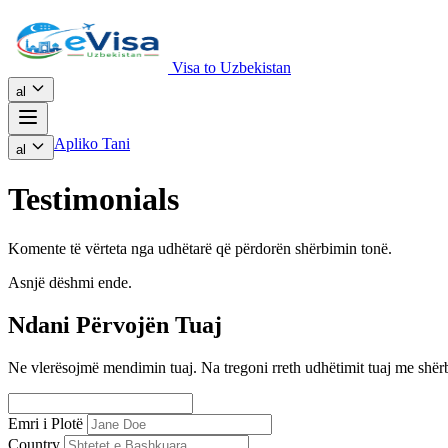
Visa to Uzbekistan
al
Apliko Tani
al
Testimonials
Komente të vërteta nga udhëtarë që përdorën shërbimin tonë.
Asnjë dëshmi ende.
Ndani Përvojën Tuaj
Ne vlerësojmë mendimin tuaj. Na tregoni rreth udhëtimit tuaj me shër
Emri i Plotë
Country