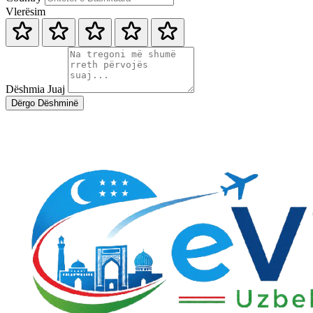
Vlerësim
Dëshmia Juaj
Dërgo Dëshminë