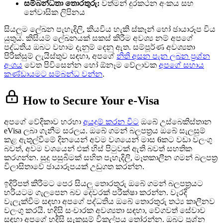
සම්බන්ධතා තොරතුරු:
වත්මන් දුරකථන අංකය සහ
නේවාසික ලිපිනය
සියලුම ලේඛන පැහැදිලි, කියවිය හැකි ස්කෑන් හෝ ඡායාරූප විය
යුතුය. කිසියම් ලේඛනයක් සකස් කිරීම අවශ්‍ය නම් අපගේ
පද්ධතිය ඔබට වහාම දැනුම් දෙනු ඇත. සම්පූර්ණ අවශ්‍යතා
පිරික්සුම් ලැයිස්තුව සඳහා, අපගේ
නිති අසන පැන ලබන ප්‍රශ්න
අංශය
වෙත පිවිසෙන්න හෝ ඕනෑම වේලාවක
අපගේ සහාය
කණ්ඩායමට සම්බන්ධ වන්න
.
How to Secure Your e-Visa
අපගේ වේදිකාව හරහා
අයදුම් කරන විට
ඔබේ උස්බෙකිස්තාන
eVisa ලබා ගැනීම සරලය. ඔබේ ගමන් බලපත්‍රය ඔබේ සැලසුම්
කළ ඇතුල්වීමේ දිනයෙන් අවම වශයෙන් මාස 6කට වඩා වලංගු
බවත්, අවම වශයෙන් එක් හිස් පිටුවක් ඇති බවත් සහතික
කරගන්න. සුදු පසුබිමක් සහිත පැහැදිලි, මෑතකාලීන ගමන් බලපත්‍ර
විලාසිතාවේ ඡායාරූපයක් උඩුගත කරන්න.
ඉදිරිපත් කිරීමට පෙර සියලු තොරතුරු ඔබේ ගමන් බලපත්‍රයට
හරියටම ගැලපෙන බව දෙවරක් පරීක්ෂා කරන්න. වැරදි
වැලැක්වීම සඳහා අපගේ පද්ධතිය ඔබේ තොරතුරු තථ්‍ය කාලීනව
වලංගු කරයි. හදිසි සංචාරක අවශ්‍යතා සඳහා, වේගවත් සේවාව
සඳහා අපගේ හදිසි සැකසුම් විකල්පය තෝරන්න. ඔබට ප්‍රශ්න