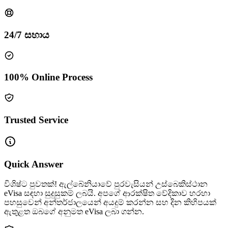
24/7 සහාය
100% Online Process
Trusted Service
Quick Answer
විශිෂ්ට පුවතක්! ඇල්බේනියාවේ පුරවැසියන් උස්බෙකිස්ථාන
eVisa සඳහා සුදුසුකම් ලබයි. අපගේ ආරක්ෂිත වේදිකාව හරහා
පහසුවෙන් අන්තර්ජාලයෙන් අයදුම් කරන්න සහ දින කිහිපයක්
ඇතුළත ඔබගේ අනුමත eVisa ලබා ගන්න.