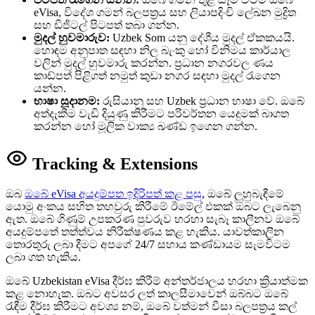
eVisa, විදේශ ගමන් බලපත්‍රය සහ ලියාපදිංචි ලේඛන මුද්‍රිත
සහ ඩිජිටල් පිටපත් තබා ගන්න.
මුදල් හුවමාරුව:
Uzbek Som යනු දේශීය මුදල් ඒකකයයි.
හොඳම අනුපාත සඳහා නිල බැංකු හෝ විනිමය කාර්යාල
වලින් මුදල් හුවමාරු කරන්න. ප්‍රධාන නගරවල ණය
කාඩ්පත් පිළිගත් නමුත් කුඩා නගර සඳහා මුදල් රැගෙන
යන්න.
භාෂා සූදානම:
රුසියානු සහ Uzbek ප්‍රධාන භාෂා වේ. ඔබේ
අත්දැකීම වැඩි දියුණු කිරීමට පරිවර්තන යෙදුමක් බාගත
කරන්න හෝ මූලික වාක්‍ය ඛණ්ඩ ඉගෙන ගන්න.
Tracking & Extensions
ඔබ
ඔබේ eVisa අයදුම්පත ඉදිරිපත් කළ පසු
, ඔබේ ලුහුබැඳීමේ
යොමු අංකය සහිත තහවුරු කිරීමේ ඊමේල් එකක් ඔබට ලැබෙනු
ඇත. ඔබේ ගිණුම් උපකරණ පුවරුව හරහා සැබෑ කාලීනව ඔබේ
අයදුම්පතේ තත්ත්වය නිරීක්ෂණය කළ හැකිය. යාවත්කාලීන
තොරතුරු ලබා දීමට අපගේ 24/7 සහාය කණ්ඩායම සැමවිටම
ලබා ගත හැකිය.
ඔබේ Uzbekistan eVisa දීර්ඝ කිරීම් අන්තර්ජාලය හරහා ක්‍රියාත්මක
කළ නොහැක. ඔබට අවසර ලත් කාලසීමාවෙන් ඔබ්බට ඔබේ
රැඳීම දීර්ඝ කිරීමට අවශ්‍ය නම්, ඔබේ වත්මන් වීසා බලපත්‍රය කල්