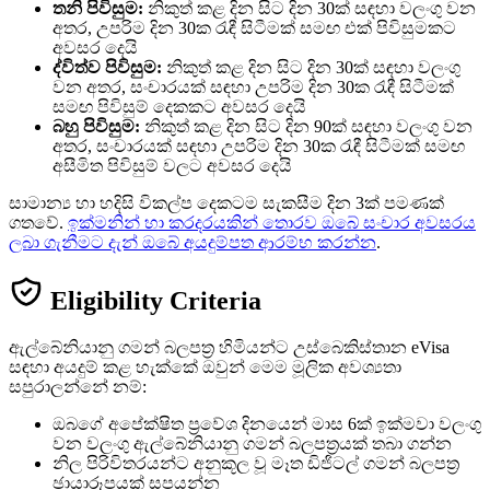
තනි පිවිසුම:
නිකුත් කළ දින සිට දින 30ක් සඳහා වලංගු වන
අතර, උපරිම දින 30ක රැඳී සිටීමක් සමඟ එක් පිවිසුමකට
අවසර දෙයි
ද්විත්ව පිවිසුම:
නිකුත් කළ දින සිට දින 30ක් සඳහා වලංගු
වන අතර, සංචාරයක් සඳහා උපරිම දින 30ක රැඳී සිටීමක්
සමඟ පිවිසුම් දෙකකට අවසර දෙයි
බහු පිවිසුම:
නිකුත් කළ දින සිට දින 90ක් සඳහා වලංගු වන
අතර, සංචාරයක් සඳහා උපරිම දින 30ක රැඳී සිටීමක් සමඟ
අසීමිත පිවිසුම් වලට අවසර දෙයි
සාමාන්‍ය හා හදිසි විකල්ප දෙකටම සැකසීම දින 3ක් පමණක්
ගතවේ.
ඉක්මනින් හා කරදරයකින් තොරව ඔබේ සංචාර අවසරය
ලබා ගැනීමට දැන් ඔබේ අයදුම්පත ආරම්භ කරන්න
.
Eligibility Criteria
ඇල්බේනියානු ගමන් බලපත්‍ර හිමියන්ට උස්බෙකිස්තාන eVisa
සඳහා අයදුම් කළ හැක්කේ ඔවුන් මෙම මූලික අවශ්‍යතා
සපුරාලන්නේ නම්:
ඔබගේ අපේක්ෂිත ප්‍රවේශ දිනයෙන් මාස 6ක් ඉක්මවා වලංගු
වන වලංගු ඇල්බේනියානු ගමන් බලපත්‍රයක් තබා ගන්න
නිල පිරිවිතරයන්ට අනුකූල වූ මෑත ඩිජිටල් ගමන් බලපත්‍ර
ඡායාරූපයක් සපයන්න