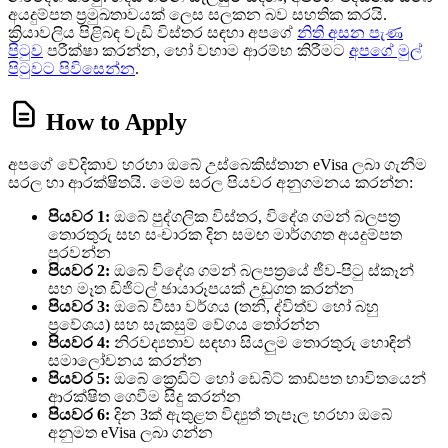
අයදුම්පත ප්‍රමුඛතාවයක් ලෙස සලකන බව සහතික කරයි.
ක්‍රියාවලිය පිළිබඳ වැඩි විස්තර සඳහා අපගේ
නිති අසන පැණ
පිටුව
පරීක්ෂා කරන්න, හෝ වහාම ආරම්භ කිරීමට
අපගේ මුල්
පිටුවට පිවිසෙන්න
.
How to Apply
අපගේ වේදිකාව හරහා ඔබේ උස්බෙකිස්තාන eVisa ලබා ගැනීම
සරල හා ආරක්ෂිතයි. මෙම සරල පියවර අනුගමනය කරන්න:
පියවර 1:
ඔබේ පුද්ගලික විස්තර, විදේශ ගමන් බලපත්‍ර
තොරතුරු සහ සංචාරක දින සමඟ මාර්ගගත අයදුම්පත
පුරවන්න
පියවර 2:
ඔබේ විදේශ ගමන් බලපත්‍රයේ ජීව-පිටු ස්කෑන්
සහ මෑත ඩිජිටල් ඡායාරූපයක් උඩුගත කරන්න
පියවර 3:
ඔබේ වීසා වර්ගය (තනි, ද්විත්ව හෝ බහු
ප්‍රවේශය) සහ සැකසුම් වේගය තෝරන්න
පියවර 4:
නිරවද්‍යතාව සඳහා සියලුම තොරතුරු හොඳින්
සමාලෝචනය කරන්න
පියවර 5:
ඔබේ ක්‍රෙඩිට් හෝ ඩෙබිට් කාඩ්පත භාවිතයෙන්
ආරක්ෂිත ගෙවීම සිදු කරන්න
පියවර 6:
දින 3ක් ඇතුළත විද්‍යුත් තැපෑල හරහා ඔබේ
අනුමත eVisa ලබා ගන්න