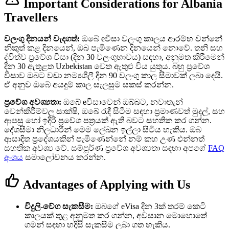
Important Considerations for Albania
Travellers
වලංගු දිනයන් වැදගත්:
ඔබේ eවීසා වලංගු කාලය ආරම්භ වන්නේ
නිකුත් කළ දිනයෙන්, ඔබ පැමිණෙන දිනයෙන් නොවේ. තනි සහ
ද්විත්ව ප්‍රවේශ වීසා (දින 30 වලංගුභාවය) සඳහා, අනුමත කිරීමෙන්
දින 30 ඇතුළත Uzbekistan වෙත ඇතුළු විය යුතුය. බහු ප්‍රවේශ
වීසාව ඔබට වඩා නම්‍යශීලී දින 90 වලංගු කාල සීමාවක් ලබා දෙයි.
ඒ අනුව ඔබේ අයදුම් කාල සැලසුම සකස් කරන්න.
ප්‍රවේශ අවශ්‍යතා:
ඔබේ eවීසාවෙන් ඔබ්බට, නවාතැන්
වෙන්කිරීම්වල සාක්ෂි, ඔබේ රැඳී සිටීම සඳහා ප්‍රමාණවත් මුදල්, සහ
ආපසු හෝ ඉදිරි ප්‍රවේශ පත්‍රයක් ඇති බවට සහතික කර ගන්න.
දේශසීමා නිලධාරීන් මෙම ලේඛන ඉල්ලා සිටිය හැකිය. ඔබ
ආසාදිත ප්‍රදේශයකින් පැමිණෙන්නේ නම් කහ උණ එන්නත්
සහතික අවශ්‍ය වේ. සම්පූර්ණ ප්‍රවේශ අවශ්‍යතා සඳහා අපගේ
FAQ
අංශය
සමාලෝචනය කරන්න.
Advantages of Applying with Us
විදුලි-වේග සැකසීම:
ඔබගේ eVisa දින 3ක් තරම් කෙටි
කාලයක් තුළ අනුමත කර ගන්න, අවසාන මොහොතේ
ගමන් සඳහා හදිසි සැකසීම ලබා ගත හැකිය.