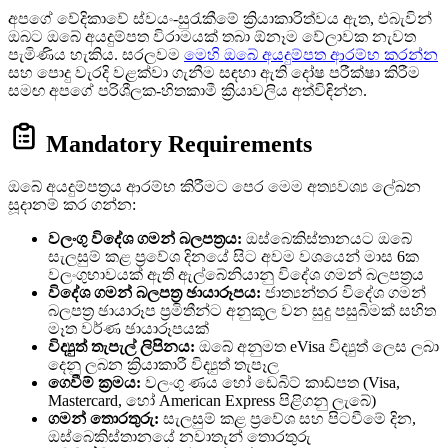
අපගේ වේදිකාවේ ස්වයං-සුරැකීමේ ක්‍රියාකාරිත්වය ඇත, එබැවින්
ඔබට ඔබේ අයදුම්පත විරාමයක් තබා ඕනෑම වේලාවක නැවත
පැමිණිය හැකිය. සරලවම
මෙහි ඔබේ අයදුම්පත ආරම්භ කරන්න
සහ පොදු වැරදි වළක්වා ගැනීම සඳහා ඇති දෝෂ පරීක්ෂා කිරීම
සමඟ අපගේ පරිශීලක-හිතකාමී ක්‍රියාවලිය අත්විඳින්න.
Mandatory Requirements
ඔබේ අයදුම්පත්‍රය ආරම්භ කිරීමට පෙර මෙම අත්‍යවශ්‍ය ලේඛන
සූදානම් කර ගන්න:
වලංගු විදේශ ගමන් බලපත්‍රය:
ඔස්බෙකිස්තානයට ඔබේ
සැලසුම් කළ ප්‍රවේශ දිනයේ සිට අවම වශයෙන් මාස 6ක
වලංගුභාවයක් ඇති ඇල්බේනියානු විදේශ ගමන් බලපත්‍රය
විදේශ ගමන් බලපත්‍ර ඡායාරූපය:
ජාත්‍යන්තර විදේශ ගමන්
බලපත්‍ර ඡායාරූප ප්‍රමිතීන්ට අනුකූල වන සුදු පසුබිමක් සහිත
මෑත වර්ණ ඡායාරූපයක්
විද්‍යුත් තැපැල් ලිපිනය:
ඔබේ අනුමත eVisa විද්‍යුත් ලෙස ලබා
දෙනු ලබන ක්‍රියාකාරී විද්‍යුත් තැපෑල
ගෙවීම් ක්‍රමය:
වලංගු ණය හෝ ඩෙබිට් කාඩ්පත (Visa,
Mastercard, හෝ American Express පිළිගනු ලැබේ)
ගමන් තොරතුරු:
සැලසුම් කළ ප්‍රවේශ සහ පිටවීමේ දින,
ඔස්බෙකිස්තානයේ නවාතැන් තොරතුරු