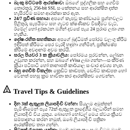
බැංකු මට්ටමේ ආරක්ෂාව:
ඔබගේ පුද්ගලික සහ ගෙවීම්
තොරතුරු 256-bit SSL සංකේතනය සහ ආරක්ෂිත දත්ත
හැසිරවීම සමඟ ආරක්ෂා කර ඇත.
24/7 ප්‍රවීණ සහාය:
අපගේ කැපවූ කණ්ඩායම ප්‍රශ්නවලට
පිළිතුරු සැපයීමට සහ ගැටළු ක්ෂණිකව විසඳීමට චැට්,
ඊමේල් හෝ දුරකථන මගින් දවසේ පැය 24 පුරාම ලබා ගත
හැකිය.
දෝෂ-රහිත සහතිකය:
අපගේ බුද්ධිමත් පෝරම වලංගු කිරීම
ඉදිරිපත් කිරීමට පෙර වැරදි හඳුනා ගනිමින්, ප්‍රතික්ෂේප
කිරීමේ අවදානම් අවම කරයි.
සරල පියවර 3 ක ක්‍රියාවලිය:
පෝරමය පුරවන්න, ලේඛන
උඩුගත කරන්න, සහ ඔබගේ eVisa ලබා ගන්න—සංකීර්ණ
ක්‍රියා පටිපාටි හෝ තානාපති කාර්යාල සංචාර අවශ්‍ය නැත.
බහු ගෙවීම් විකල්ප:
ක්‍රෙඩිට් කාඩ්පත, ඩෙබිට් කාඩ්පත හෝ
වෙනත් පහසු ක්‍රම භාවිතා කර ආරක්ෂිතව ගෙවන්න.
Travel Tips & Guidelines
දින 3ක් ඇතුළත ලියාපදිංචි වන්න:
සියලුම අමුත්තන්
පැමිණීමෙන් පැය 72ක් ඇතුළත ප්‍රාදේශීය බලධාරීන් සමඟ
ලියාපදිංචි විය යුතුය. බොහෝ හෝටල් මෙය ස්වයංක්‍රීයව
සම්පාදනය කරන නමුත්, ඔබේ ලියාපදිංචි පත්‍රිකා
ආරක්ෂිතව තබා ගන්න.
පිටපත් රැගෙන යන්න:
ඔබේ ගමන තුළ සෑම විටම ඔබේ