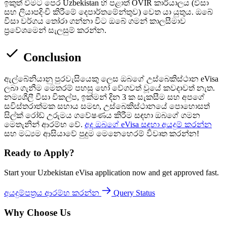
ඉකුත් වීමට පෙර Uzbekistan හි පළාත් OVIR කාර්යාලය (වීසා
සහ ලියාපදිංචි කිරීමේ දෙපාර්තමේන්තුව) වෙත යා යුතුය. ඔබේ
වීසා වර්ගය තෝරා ගන්නා විට ඔබේ ගමන් කාලසීමාව
ප්‍රවේශමෙන් සැලසුම් කරන්න.
Conclusion
ඇල්බේනියානු පුරවැසියෙකු ලෙස ඔබගේ උස්බෙකිස්ථාන eVisa
ලබා ගැනීම මෙතරම් පහසු හෝ වේගවත් වූයේ කවදාවත් නැත.
නම්‍යශීලී වීසා විකල්ප, ඉක්මන් දින 3 ක සැකසීම සහ අපගේ
සවිස්තරාත්මක සහාය සමඟ, උස්බෙකිස්ථානයේ පොහොසත්
සිල්ක් රෝඩ් උරුමය ගවේෂණය කිරීම සඳහා ඔබගේ ගමන
මෙතැනින් ආරම්භ වේ.
අද ඔබගේ eVisa සඳහා අයදුම් කරන්න
සහ මධ්‍යම ආසියාවේ පුදුම මෙනෙහෙරම් විවෘත කරන්න!
Ready to Apply?
Start your Uzbekistan eVisa application now and get approved fast.
අයදුම්පත්‍රය ආරම්භ කරන්න
Query Status
Why Choose Us