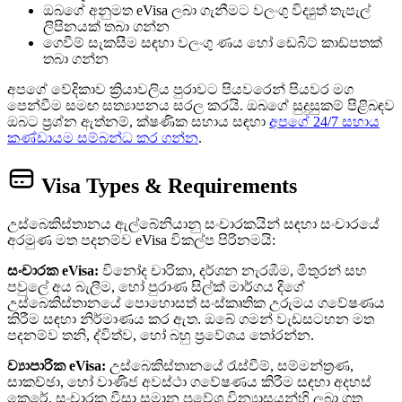
ඔබගේ අනුමත eVisa ලබා ගැනීමට වලංගු විද්‍යුත් තැපැල්
ලිපිනයක් තබා ගන්න
ගෙවීම් සැකසීම සඳහා වලංගු ණය හෝ ඩෙබිට් කාඩ්පතක්
තබා ගන්න
අපගේ වේදිකාව ක්‍රියාවලිය පුරාවට පියවරෙන් පියවර මග
පෙන්වීම සමඟ සත්‍යාපනය සරල කරයි. ඔබගේ සුදුසුකම් පිළිබඳව
ඔබට ප්‍රශ්න ඇත්නම්, ක්ෂණික සහාය සඳහා
අපගේ 24/7 සහාය
කණ්ඩායම සම්බන්ධ කර ගන්න
.
Visa Types & Requirements
උස්බෙකිස්තානය ඇල්බේනියානු සංචාරකයින් සඳහා සංචාරයේ
අරමුණ මත පදනම්ව eVisa විකල්ප පිරිනමයි:
සංචාරක eVisa:
විනෝද චාරිකා, දර්ශන නැරඹීම, මිතුරන් සහ
පවුලේ අය බැලීම, හෝ පුරාණ සිල්ක් මාර්ගය දිගේ
උස්බෙකිස්තානයේ පොහොසත් සංස්කෘතික උරුමය ගවේෂණය
කිරීම සඳහා නිර්මාණය කර ඇත. ඔබේ ගමන් වැඩසටහන මත
පදනම්ව තනි, ද්විත්ව, හෝ බහු ප්‍රවේශය තෝරන්න.
ව්‍යාපාරික eVisa:
උස්බෙකිස්තානයේ රැස්වීම්, සම්මන්ත්‍රණ,
සාකච්ඡා, හෝ වාණිජ අවස්ථා ගවේෂණය කිරීම සඳහා අදහස්
කෙරේ. සංචාරක වීසා සමාන ප්‍රවේශ වින්‍යාසයන්හි ලබා ගත