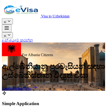
Visa to Uzbekistan
si
si
දැන් අයදුම් කරන්න
For Albania Citizens
ඇල්බේනියානු පුරවැසියන් සඳහා
උස්බෙකිස්තාන විද්‍යුත් වීසා
Apply Online Now
Simple Application