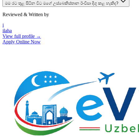
මම රට තුළ සිටින විට මගේ උස්බෙකිස්තාන ඊ-වීසා දිගු කළ හැකිද?
Reviewed & Written by
i
ilaha
View full profile →
Apply Online Now