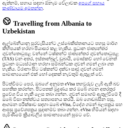
ඇත්නම්, සහාය සඳහා ඕනෑම වේලාවක
අපගේ සහාය
කණ්ඩායම අමතන්න
.
Travelling from Albania to
Uzbekistan
ඇල්බේනියානු පුරවැසියන්ට උස්බෙකිස්තානයට පහසු මාර්ග
කිහිපයක් හරහා පියාසර කළ හැකිය. ප්‍රධාන ජාත්‍යන්තර
ගුවන්තොටුපළ වන්නේ ටෂ්කන්ට් ජාත්‍යන්තර ගුවන්තොටුපළ
(TAS) වන අතර, ඉස්තාන්බුල්, ඩුබායි, මොස්කව් හෝ වෙනත්
ප්‍රධාන මධ්‍යස්ථාන හරහා සම්බන්ධක ගුවන් ගමන් ලබා ගත
හැකිය. ටිරානා සිට ටෂ්කන්ට් දක්වා සෘජු ගුවන් ගමන්
සාමාන්‍යයෙන් එක් හෝ දෙකක් නැවතුම් ඇතුළත් වේ.
පිටත්වීමට පෙර, ඔබගේ අනුමත eVisa තහවුරුව ලැබී ඇති බව
සහතික කරන්න. පිටපතක් මුද්‍රණය කර ඔබේ ගමන අතරතුර
ප්‍රවේශ විය හැකි ලෙස තබා ගන්න. ගුවන් සමාගම් ඇතුල්වීමේ දී
ඔබේ වීසා තත්ත්වය සත්‍යාපනය කරයි. ඔබ ගොඩබසින පසු,
ආගමන පරීක්ෂාව සඳහා ඔබේ eVisa, විදේශ ගමන් බලපත්‍රය සහ
ආපසු ප්‍රවේශපත්‍රය සූදානම්ව තබා ගන්න. eVisa හිමියන් සඳහා
පැමිණීමේ ක්‍රියාවලිය සාමාන්‍යයෙන් සුමට වේ.