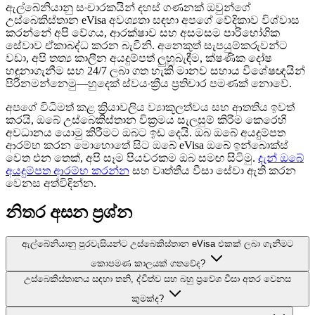
ඇල්බේනියානු සංචාරකයින් දහස් ගණනක් ඔවුන්ගේ
උස්බෙකිස්තාන eVisa අවශ්‍යතා සඳහා අපගේ වේදිකාව විශ්වාස
කරන්නේ අපි වේගය, ආරක්ෂාව සහ අසමසම පාරිභෝගික
සේවාව ඒකාබද්ධ කරන බැවිනි. අනෙකුත් සැපයුම්කරුවන්ට
වඩා, අපි තත්‍ය කාලීන අයදුම්පත් ලුහුබැඳීම, ක්ෂණික දෝෂ
හඳුනාගැනීම සහ 24/7 ලබා ගත හැකි මානව සහාය විශේෂඥයින්
පිරිනමන්නෙමු—හුදෙක් ස්වයංක්‍රීය ප්‍රතිචාර පමණක් නොවේ.
අපගේ විධිමත් කළ ක්‍රියාවලිය ව්‍යාකූලත්වය සහ ආතතිය ඉවත්
කරයි, ඔබේ උස්බෙකිස්තාන වික්‍රමය සැලසුම් කිරීම කෙරෙහි
අවධානය යොමු කිරීමට ඔබට ඉඩ දෙයි. ඔබ ඔබේ අයදුම්පත
ආරම්භ කරන මොහොතේ සිට ඔබේ eVisa ඔබේ ඉන්බොක්ස්
වෙත එන තෙක්, අපි සෑම පියවරකම ඔබ සමඟ සිටිමු.
දැන් ඔබේ
අයදුම්පත ආරම්භ කරන්න
සහ වෘත්තීය වීසා සේවා ඇති කරන
වෙනස අත්විඳින්න.
නිතර අසන ප්‍රශ්න
ඇල්බේනියානු පුරවැසියන්ට උස්බෙකිස්තාන eVisa එකක් ලබා ගැනීමට
කොපමණ කාලයක් ගතවේද?
උස්බෙකිස්තානය සඳහා තනි, ද්විත්ව සහ බහු ප්‍රවේශ වීසා අතර වෙනස
කුමක්ද?