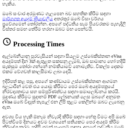
හැකිය.
ඔබේ සංචාර අරමුණට ගැලපෙන බව සහතික කිරීම සඳහා
මාර්ගගත අයදුම් ක්‍රියාවලිය
අතරතුර ඔබේ වීසා වර්ගය
ප්‍රවේශමෙන් තෝරන්න. අපගේ පද්ධතිය සෑම පියවරකම පැහැදිලි
විස්තර සමඟ තේරීම හරහා ඔබට මඟ පෙන්වයි.
Processing Times
ඇල්බේනියානු පුරවැසියන් සඳහා සියලුම උස්බෙකිස්තාන eVisa
අයදුම්පත් දින 3ක් ඇතුළත සකසනු ලැබේ, ඔබ සාමාන්‍ය හෝ හදිසි
සැකසුම තෝරා ගන්නේ නම්කියාවේ නොමැතිව. විකල්ප දෙකම
එකම වේගවත් කාලසීමාව ලබා දෙයි.
ඉදිරිපත් කළ පසු, අපගේ කණ්ඩායම උස්බෙකිස්තාන ආගමන
බලධාරීන් වෙත එය යොමු කිරීමට පෙර ඔබේ අයදුම්පත්‍රයේ
නිරවද්‍යතාවය සහ සම්පූර්ණත්වය සඳහා සමාලෝචනය කරයි.
මුද්‍රණය කිරීමට සූදානම් PDF ලේඛනයක් ලෙස ඔබගේ අනුමත
eVisa ඔබේ විද්‍යුත් තැපැල් එන ලිපි තුළට කෙලින්ම ඔබට ලැබෙනු
ඇත.
අවශ්‍ය විය හැකි ඕනෑම නිවැරදි කිරීම් සඳහා හේතු වීමට අපි ඔබේ
පිටත්වීමේ දිනයට අවම වශයෙන් සතියකට පෙර අයදුම් කිරීම
නිර්දේශ කරමු. හදිසි ගමන් සැලසුම් සඳහා, අපගේ පද්ධතිය ඔබේ