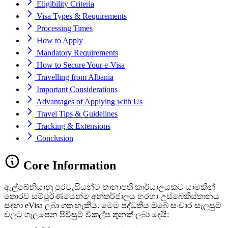
Eligibility Criteria
Visa Types & Requirements
Processing Times
How to Apply
Mandatory Requirements
How to Secure Your e-Visa
Travelling from Albania
Important Considerations
Advantages of Applying with Us
Travel Tips & Guidelines
Tracking & Extensions
Conclusion
Core Information
ඇල්බේනියානු පුරවැසියන්ට තානාපති කාර්යාලයකට යාමකින්
තොරව සම්පූර්ණයෙන්ම අන්තර්ජාලය හරහා උස්බෙකිස්තානය
සඳහා eVisa ලබා ගත හැකිය. මෙම පද්ධතිය ඔබේ සංචාර සැලසුම්
වලට ගැලපෙන පිවිසුම් විකල්ප තුනක් ලබා දෙයි: