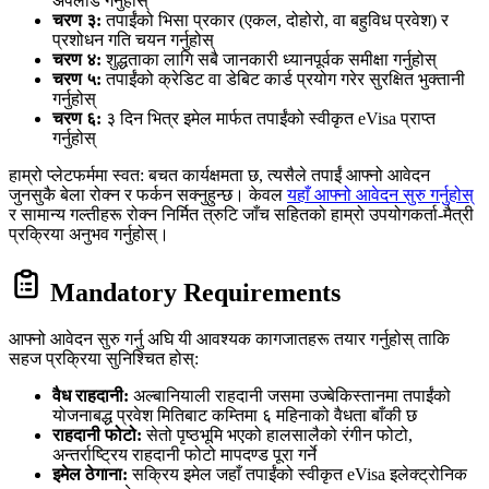
अपलोड गर्नुहोस्
चरण ३:
तपाईंको भिसा प्रकार (एकल, दोहोरो, वा बहुविध प्रवेश) र
प्रशोधन गति चयन गर्नुहोस्
चरण ४:
शुद्धताका लागि सबै जानकारी ध्यानपूर्वक समीक्षा गर्नुहोस्
चरण ५:
तपाईंको क्रेडिट वा डेबिट कार्ड प्रयोग गरेर सुरक्षित भुक्तानी
गर्नुहोस्
चरण ६:
३ दिन भित्र इमेल मार्फत तपाईंको स्वीकृत eVisa प्राप्त
गर्नुहोस्
हाम्रो प्लेटफर्ममा स्वत: बचत कार्यक्षमता छ, त्यसैले तपाईं आफ्नो आवेदन
जुनसुकै बेला रोक्न र फर्कन सक्नुहुन्छ। केवल
यहाँ आफ्नो आवेदन सुरु गर्नुहोस्
र सामान्य गल्तीहरू रोक्न निर्मित त्रुटि जाँच सहितको हाम्रो उपयोगकर्ता-मैत्री
प्रक्रिया अनुभव गर्नुहोस्।
Mandatory Requirements
आफ्नो आवेदन सुरु गर्नु अघि यी आवश्यक कागजातहरू तयार गर्नुहोस् ताकि
सहज प्रक्रिया सुनिश्चित होस्:
वैध राहदानी:
अल्बानियाली राहदानी जसमा उज्बेकिस्तानमा तपाईंको
योजनाबद्ध प्रवेश मितिबाट कम्तिमा ६ महिनाको वैधता बाँकी छ
राहदानी फोटो:
सेतो पृष्ठभूमि भएको हालसालैको रंगीन फोटो,
अन्तर्राष्ट्रिय राहदानी फोटो मापदण्ड पूरा गर्ने
इमेल ठेगाना:
सक्रिय इमेल जहाँ तपाईंको स्वीकृत eVisa इलेक्ट्रोनिक