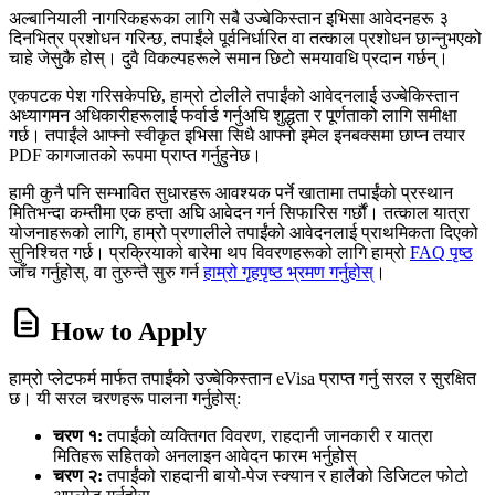
अल्बानियाली नागरिकहरूका लागि सबै उज्बेकिस्तान इभिसा आवेदनहरू ३
दिनभित्र प्रशोधन गरिन्छ, तपाईंले पूर्वनिर्धारित वा तत्काल प्रशोधन छान्नुभएको
चाहे जेसुकै होस्। दुवै विकल्पहरूले समान छिटो समयावधि प्रदान गर्छन्।
एकपटक पेश गरिसकेपछि, हाम्रो टोलीले तपाईंको आवेदनलाई उज्बेकिस्तान
अध्यागमन अधिकारीहरूलाई फर्वार्ड गर्नुअघि शुद्धता र पूर्णताको लागि समीक्षा
गर्छ। तपाईंले आफ्नो स्वीकृत इभिसा सिधै आफ्नो इमेल इनबक्समा छाप्न तयार
PDF कागजातको रूपमा प्राप्त गर्नुहुनेछ।
हामी कुनै पनि सम्भावित सुधारहरू आवश्यक पर्ने खातामा तपाईंको प्रस्थान
मितिभन्दा कम्तीमा एक हप्ता अघि आवेदन गर्न सिफारिस गर्छौं। तत्काल यात्रा
योजनाहरूको लागि, हाम्रो प्रणालीले तपाईंको आवेदनलाई प्राथमिकता दिएको
सुनिश्चित गर्छ। प्रक्रियाको बारेमा थप विवरणहरूको लागि हाम्रो
FAQ पृष्ठ
जाँच गर्नुहोस्, वा तुरुन्तै सुरु गर्न
हाम्रो गृहपृष्ठ भ्रमण गर्नुहोस्
।
How to Apply
हाम्रो प्लेटफर्म मार्फत तपाईंको उज्बेकिस्तान eVisa प्राप्त गर्नु सरल र सुरक्षित
छ। यी सरल चरणहरू पालना गर्नुहोस्:
चरण १:
तपाईंको व्यक्तिगत विवरण, राहदानी जानकारी र यात्रा
मितिहरू सहितको अनलाइन आवेदन फारम भर्नुहोस्
चरण २:
तपाईंको राहदानी बायो-पेज स्क्यान र हालैको डिजिटल फोटो