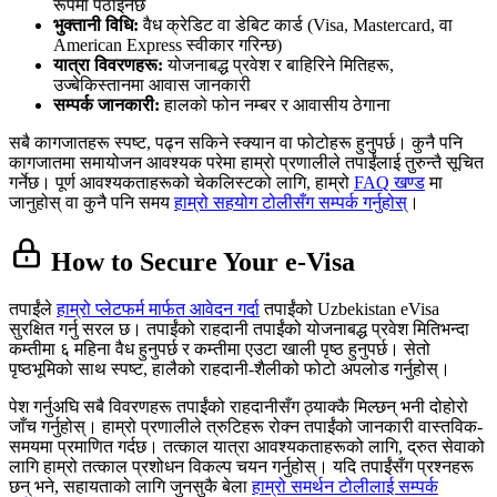
रूपमा पठाइनेछ
भुक्तानी विधि:
वैध क्रेडिट वा डेबिट कार्ड (Visa, Mastercard, वा
American Express स्वीकार गरिन्छ)
यात्रा विवरणहरू:
योजनाबद्ध प्रवेश र बाहिरिने मितिहरू,
उज्बेकिस्तानमा आवास जानकारी
सम्पर्क जानकारी:
हालको फोन नम्बर र आवासीय ठेगाना
सबै कागजातहरू स्पष्ट, पढ्न सकिने स्क्यान वा फोटोहरू हुनुपर्छ। कुनै पनि
कागजातमा समायोजन आवश्यक परेमा हाम्रो प्रणालीले तपाईंलाई तुरुन्तै सूचित
गर्नेछ। पूर्ण आवश्यकताहरूको चेकलिस्टको लागि, हाम्रो
FAQ खण्ड
मा
जानुहोस् वा कुनै पनि समय
हाम्रो सहयोग टोलीसँग सम्पर्क गर्नुहोस्
।
How to Secure Your e-Visa
तपाईंले
हाम्रो प्लेटफर्म मार्फत आवेदन गर्दा
तपाईंको Uzbekistan eVisa
सुरक्षित गर्नु सरल छ। तपाईंको राहदानी तपाईंको योजनाबद्ध प्रवेश मितिभन्दा
कम्तीमा ६ महिना वैध हुनुपर्छ र कम्तीमा एउटा खाली पृष्ठ हुनुपर्छ। सेतो
पृष्ठभूमिको साथ स्पष्ट, हालैको राहदानी-शैलीको फोटो अपलोड गर्नुहोस्।
पेश गर्नुअघि सबै विवरणहरू तपाईंको राहदानीसँग ठ्याक्कै मिल्छन् भनी दोहोरो
जाँच गर्नुहोस्। हाम्रो प्रणालीले त्रुटिहरू रोक्न तपाईंको जानकारी वास्तविक-
समयमा प्रमाणित गर्दछ। तत्काल यात्रा आवश्यकताहरूको लागि, द्रुत सेवाको
लागि हाम्रो तत्काल प्रशोधन विकल्प चयन गर्नुहोस्। यदि तपाईंसँग प्रश्नहरू
छन् भने, सहायताको लागि जुनसुकै बेला
हाम्रो समर्थन टोलीलाई सम्पर्क