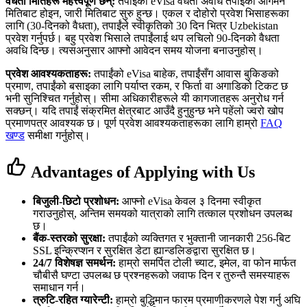
वैधता मितिहरू महत्त्वपूर्ण छन्:
तपाईंको eVisa वैधता अवधि तपाईंको आगमन
मितिबाट होइन, जारी मितिबाट सुरु हुन्छ। एकल र दोहोरो प्रवेश भिसाहरूका
लागि (30-दिनको वैधता), तपाईंले स्वीकृतिको 30 दिन भित्र Uzbekistan
प्रवेश गर्नुपर्छ। बहु प्रवेश भिसाले तपाईंलाई थप लचिलो 90-दिनको वैधता
अवधि दिन्छ। त्यसअनुसार आफ्नो आवेदन समय योजना बनाउनुहोस्।
प्रवेश आवश्यकताहरू:
तपाईंको eVisa बाहेक, तपाईंसँग आवास बुकिङको
प्रमाण, तपाईंको बसाइका लागि पर्याप्त रकम, र फिर्ता वा अगाडिको टिकट छ
भनी सुनिश्चित गर्नुहोस्। सीमा अधिकारीहरूले यी कागजातहरू अनुरोध गर्न
सक्छन्। यदि तपाईं संक्रमित क्षेत्रबाट आउँदै हुनुहुन्छ भने पहेंलो ज्वरो खोप
प्रमाणपत्र आवश्यक छ। पूर्ण प्रवेश आवश्यकताहरूका लागि हाम्रो
FAQ
खण्ड
समीक्षा गर्नुहोस्।
Advantages of Applying with Us
बिजुली-छिटो प्रशोधन:
आफ्नो eVisa केवल ३ दिनमा स्वीकृत
गराउनुहोस्, अन्तिम समयको यात्राको लागि तत्काल प्रशोधन उपलब्ध
छ।
बैंक-स्तरको सुरक्षा:
तपाईंको व्यक्तिगत र भुक्तानी जानकारी 256-बिट
SSL इन्क्रिप्शन र सुरक्षित डेटा ह्यान्डलिङद्वारा सुरक्षित छ।
24/7 विशेषज्ञ समर्थन:
हाम्रो समर्पित टोली च्याट, इमेल, वा फोन मार्फत
चौबीसै घण्टा उपलब्ध छ प्रश्नहरूको जवाफ दिन र तुरुन्तै समस्याहरू
समाधान गर्न।
त्रुटि-रहित ग्यारेन्टी:
हाम्रो बुद्धिमान फारम प्रमाणीकरणले पेश गर्नु अघि