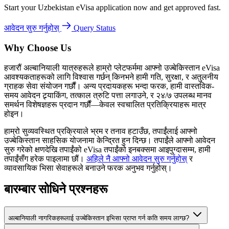
Start your Uzbekistan eVisa application now and get approved fast.
आवेदन सुरु गर्नुहोस्
Query Status
Why Choose Us
हजारौं अल्बानियाली यात्रुहरूले हाम्रो प्लेटफर्ममा आफ्नो उज्बेकिस्तान eVisa
आवश्यकताहरूको लागि विश्वास गर्छन् किनभने हामी गति, सुरक्षा, र अतुलनीय
ग्राहक सेवा संयोजन गर्छौं। अन्य प्रदायकहरू भन्दा फरक, हामी वास्तविक-
समय आवेदन ट्र्याकिंग, तत्काल त्रुटि पत्ता लगाउने, र २४/७ उपलब्ध मानव
समर्थन विशेषज्ञहरू प्रदान गर्छौं—केवल स्वचालित प्रतिक्रियाहरू मात्र
होइन।
हाम्रो सुव्यवस्थित प्रक्रियाले भ्रम र तनाव हटाउँछ, तपाईंलाई आफ्नो
उज्बेकिस्तान साहसिक योजनामा केन्द्रित हुन दिन्छ। तपाईंले आफ्नो आवेदन
सुरु गरेको क्षणदेखि तपाईंको eVisa तपाईंको इनबक्समा आइपुग्दासम्म, हामी
तपाईंसँग हरेक पाइलामा छौं।
अहिले नै आफ्नो आवेदन सुरु गर्नुहोस्
र
व्यावसायिक भिसा सेवाहरूले बनाउने फरक अनुभव गर्नुहोस्।
बारम्बार सोधिने प्रश्नहरू
अल्बानियाली नागरिकहरूलाई उज्बेकिस्तान इभिसा प्राप्त गर्न कति समय लाग्छ?