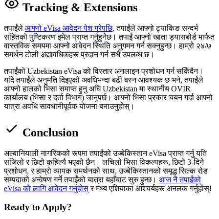
Tracking & Extensions
तपाईंले
आफ्नो eVisa आवेदन पेश गरेपछि
, तपाईंले आफ्नो ट्र्याकिङ सन्दर्भ
सहितको पुष्टिकरण इमेल प्राप्त गर्नुहुनेछ। तपाईं आफ्नो खाता ड्यासबोर्ड मार्फत
वास्तविक समयमा आफ्नो आवेदन स्थिति अनुगमन गर्न सक्नुहुन्छ। हाम्रो २४/७
समर्थन टोली अद्यावधिकहरू प्रदान गर्न सधैं उपलब्ध छ।
तपाईंको Uzbekistan eVisa को विस्तार अनलाइन प्रशोधन गर्न सकिँदैन।
यदि तपाईंले अनुमति दिइएको अवधिभन्दा बढी बस्न आवश्यक छ भने, तपाईंले
आफ्नो हालको भिसा समाप्त हुनु अघि Uzbekistan मा स्थानीय OVIR
कार्यालय (भिसा र दर्ता विभाग) जानुपर्छ। आफ्नो भिसा प्रकार चयन गर्दा आफ्नो
यात्रा अवधि सावधानीपूर्वक योजना बनाउनुहोस्।
Conclusion
अल्बानियाली नागरिकको रूपमा तपाईंको उज्बेकिस्तान eVisa प्राप्त गर्नु यति
सजिलो र छिटो कहिल्यै भएको छैन। लचिलो भिसा विकल्पहरू, छिटो 3-दिने
प्रशोधन, र हाम्रो व्यापक समर्थनको साथ, उज्बेकिस्तानको समृद्ध सिल्क रोड
सम्पदाको अन्वेषण गर्ने तपाईंको यात्रा यहाँबाट सुरु हुन्छ।
आज नै तपाईंको
eVisa को लागि आवेदन गर्नुहोस्
र मध्य एशियाका आश्चर्यहरू अनलक गर्नुहोस्!
Ready to Apply?