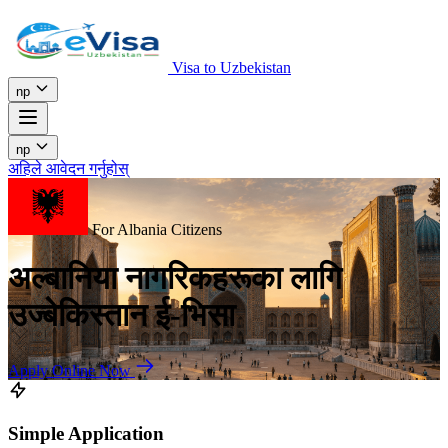
Visa to Uzbekistan
np
np
अहिले आवेदन गर्नुहोस्
For Albania Citizens
अल्बानिया नागरिकहरूका लागि
उज्बेकिस्तान ई-भिसा
Apply Online Now
Simple Application