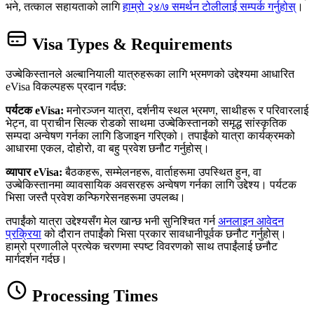
भने, तत्काल सहायताको लागि
हाम्रो २४/७ समर्थन टोलीलाई सम्पर्क गर्नुहोस्
।
Visa Types & Requirements
उज्बेकिस्तानले अल्बानियाली यात्रुहरूका लागि भ्रमणको उद्देश्यमा आधारित
eVisa विकल्पहरू प्रदान गर्दछ:
पर्यटक eVisa:
मनोरञ्जन यात्रा, दर्शनीय स्थल भ्रमण, साथीहरू र परिवारलाई
भेट्न, वा प्राचीन सिल्क रोडको साथमा उज्बेकिस्तानको समृद्ध सांस्कृतिक
सम्पदा अन्वेषण गर्नका लागि डिजाइन गरिएको। तपाईंको यात्रा कार्यक्रमको
आधारमा एकल, दोहोरो, वा बहु प्रवेश छनौट गर्नुहोस्।
व्यापार eVisa:
बैठकहरू, सम्मेलनहरू, वार्ताहरूमा उपस्थित हुन, वा
उज्बेकिस्तानमा व्यावसायिक अवसरहरू अन्वेषण गर्नका लागि उद्देश्य। पर्यटक
भिसा जस्तै प्रवेश कन्फिगरेसनहरूमा उपलब्ध।
तपाईंको यात्रा उद्देश्यसँग मेल खान्छ भनी सुनिश्चित गर्न
अनलाइन आवेदन
प्रक्रिया
को दौरान तपाईंको भिसा प्रकार सावधानीपूर्वक छनौट गर्नुहोस्।
हाम्रो प्रणालीले प्रत्येक चरणमा स्पष्ट विवरणको साथ तपाईंलाई छनौट
मार्गदर्शन गर्दछ।
Processing Times