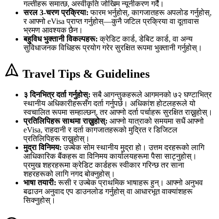
गल्तीहरू समात्छ, अस्वीकृति जोखिम न्यूनीकरण गर्दै।
सरल 3-चरण प्रक्रिया:
फारम भर्नुहोस्, कागजातहरू अपलोड गर्नुहोस्,
र आफ्नो eVisa प्राप्त गर्नुहोस्—कुनै जटिल प्रक्रिया वा दूतावास
भ्रमण आवश्यक छैन।
बहुविध भुक्तानी विकल्पहरू:
क्रेडिट कार्ड, डेबिट कार्ड, वा अन्य
सुविधाजनक विधिहरू प्रयोग गरेर सुरक्षित रूपमा भुक्तानी गर्नुहोस्।
Travel Tips & Guidelines
३ दिनभित्र दर्ता गर्नुहोस्:
सबै आगन्तुकहरूले आगमनको ७२ घण्टाभित्र
स्थानीय अधिकारीहरूसँग दर्ता गर्नुपर्छ। अधिकांश होटलहरूले यो
स्वचालित रूपमा सम्हाल्छन्, तर आफ्नो दर्ता पर्चाहरू सुरक्षित राख्नुहोस्।
प्रतिलिपिहरू साथमा राख्नुहोस्:
आफ्नो यात्राको समयमा सधैं आफ्नो
eVisa, राहदानी र दर्ता कागजातहरूको मुद्रित र डिजिटल
प्रतिलिपिहरू राख्नुहोस्।
मुद्रा विनिमय:
उज्बेक सोम स्थानीय मुद्रा हो। उत्तम दरहरूको लागि
आधिकारिक बैंकहरू वा विनिमय कार्यालयहरूमा पैसा साट्नुहोस्।
प्रमुख शहरहरूमा क्रेडिट कार्डहरू स्वीकार गरिन्छ तर साना
शहरहरूको लागि नगद बोक्नुहोस्।
भाषा तयारी:
रूसी र उज्बेक प्राथमिक भाषाहरू हुन्। आफ्नो अनुभव
बढाउन अनुवाद एप डाउनलोड गर्नुहोस् वा आधारभूत वाक्यांशहरू
सिक्नुहोस्।