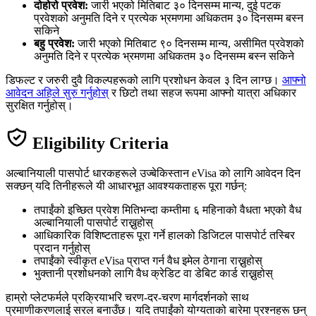
दोहोरो प्रवेश:
जारी भएको मितिबाट ३० दिनसम्म मान्य, दुई पटक
प्रवेशको अनुमति दिने र प्रत्येक भ्रमणमा अधिकतम ३० दिनसम्म बस्न
सकिने
बहु प्रवेश:
जारी भएको मितिबाट ९० दिनसम्म मान्य, असीमित प्रवेशको
अनुमति दिने र प्रत्येक भ्रमणमा अधिकतम ३० दिनसम्म बस्न सकिने
डिफल्ट र जरुरी दुवै विकल्पहरूको लागि प्रशोधन केवल ३ दिन लाग्छ।
आफ्नो
आवेदन अहिले सुरु गर्नुहोस्
र छिटो तथा सहज रूपमा आफ्नो यात्रा अधिकार
सुरक्षित गर्नुहोस्।
Eligibility Criteria
अल्बानियाली पासपोर्ट धारकहरूले उज्बेकिस्तान eVisa को लागि आवेदन दिन
सक्छन् यदि तिनीहरूले यी आधारभूत आवश्यकताहरू पूरा गर्छन्:
तपाईंको इच्छित प्रवेश मितिभन्दा कम्तीमा ६ महिनाको वैधता भएको वैध
अल्बानियाली पासपोर्ट राख्नुहोस्
आधिकारिक विशिष्टताहरू पूरा गर्ने हालको डिजिटल पासपोर्ट तस्बिर
प्रदान गर्नुहोस्
तपाईंको स्वीकृत eVisa प्राप्त गर्न वैध इमेल ठेगाना राख्नुहोस्
भुक्तानी प्रशोधनको लागि वैध क्रेडिट वा डेबिट कार्ड राख्नुहोस्
हाम्रो प्लेटफर्मले प्रक्रियाभरि चरण-दर-चरण मार्गदर्शनको साथ
प्रमाणीकरणलाई सरल बनाउँछ। यदि तपाईंको योग्यताको बारेमा प्रश्नहरू छन्