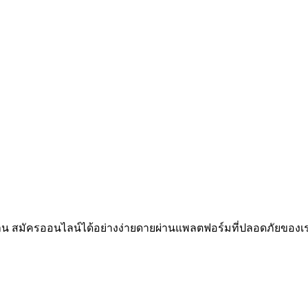
กิสถาน สมัครออนไลน์ได้อย่างง่ายดายผ่านแพลตฟอร์มที่ปลอดภัยของเราแ