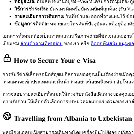
ที่อยู่อีเมล:
อีเมลที่ใช้งานอยู่ซึ่ง eVisa ที่ได้รับการอนุมัติจะ
วิธีการชำระเงิน:
บัตรเครดิตหรือบัตรเดบิตที่ถูกต้อง (รับ Vis
รายละเอียดการเดินทาง:
วันที่เข้าและออกที่วางแผนไว้ ข้อม
ข้อมูลการติดต่อ:
หมายเลขโทรศัพท์ปัจจุบันและที่อยู่ที่อาศัย
เอกสารทั้งหมดต้องเป็นภาพสแกนหรือภาพถ่ายที่ชัดเจนและอ่า
เยี่ยมชม
ส่วนคำถามที่พบบ่อย
ของเรา หรือ
ติดต่อทีมสนับสนุนข
How to Secure Your e-Visa
การรับวีซ่าอิเล็กทรอนิกส์อุซเบกิสถานของคุณเป็นเรื่องง่ายเมื่อค
วางแผนจะเข้าประเทศและมีหน้าว่างอย่างน้อยหนึ่งหน้า อัปโหลดร
ตรวจสอบรายละเอียดทั้งหมดให้ตรงกับหนังสือเดินทางของคุณอย
ทางเร่งด่วน ให้เลือกตัวเลือกการประมวลผลแบบเร่งด่วนของเราสำ
Travelling from Albania to Uzbekistan
พลเมืองแอลเบเนียสามารถเดินทางโดยเครื่องบินไปยังอุซเบกิสถา