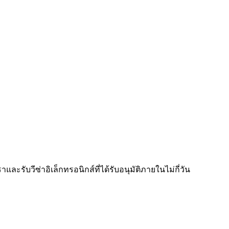
ละรับวีซ่าอิเล็กทรอนิกส์ที่ได้รับอนุมัติภายในไม่กี่วัน