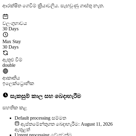
ආරක්ෂිත ගෙවීම් ක්‍රියාවලිය. සැඟවුණු ගාස්තු නැත.
වලංගුභාවය
30 Days
Max Stay
30 Days
ඇතුළු වීම්
double
ආකෘතිය
ඉලෙක්ට්‍රොනික
සැකසුම් කාල සහ බෙදාහැරීම
සහතික කළ
Default processing
සම්මත
ඇස්තමේන්තුගත බෙදාහැරීම: August 11, 2026
ඇතුළත්
Urgent processing
වේගවත්ම