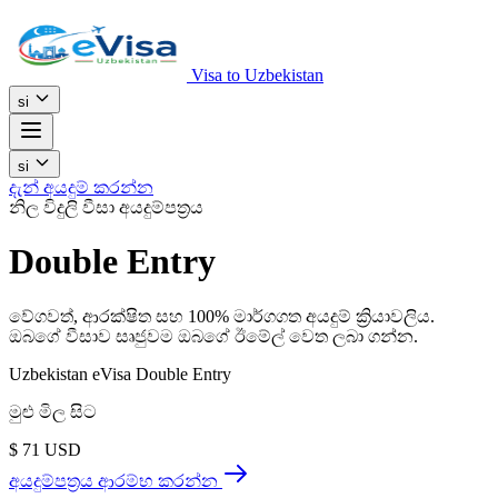
Visa to Uzbekistan
si
si
දැන් අයදුම් කරන්න
නිල විදුලි වීසා අයදුම්පත්‍රය
Double Entry
වේගවත්, ආරක්ෂිත සහ 100% මාර්ගගත අයදුම් ක්‍රියාවලිය.
ඔබගේ වීසාව සෘජුවම ඔබගේ ඊමේල් වෙත ලබා ගන්න.
Uzbekistan eVisa Double Entry
මුළු මිල සිට
$
71
USD
අයදුම්පත්‍රය ආරම්භ කරන්න